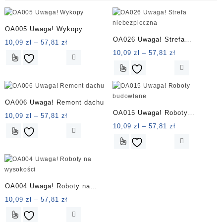
OA005 Uwaga! Wykopy
OA026 Uwaga! Strefa
Zakres
10,09
zł
–
57,81
zł
niebezpieczna
cen:
Zakres
10,09
zł
–
57,81
zł
Ten
od
cen:
produkt
Ten
10,09 zł
od
ma
produkt
do
10,09 zł
wiele
ma
57,81 zł
do
wariantów.
wiele
OA006 Uwaga! Remont dachu
57,81 zł
Opcje
wariantów.
OA015 Uwaga! Roboty
Zakres
10,09
zł
–
57,81
zł
można
Opcje
budowlane
cen:
Zakres
10,09
zł
–
57,81
zł
wybrać
można
Ten
od
cen:
na
wybrać
produkt
Ten
10,09 zł
od
stronie
na
ma
produkt
do
10,09 zł
produktu
stronie
wiele
ma
57,81 zł
do
produktu
wariantów.
wiele
57,81 zł
Opcje
wariantów.
OA004 Uwaga! Roboty na
można
Opcje
wysokości
Zakres
10,09
zł
–
57,81
zł
wybrać
można
cen:
na
wybrać
Ten
od
stronie
na
produkt