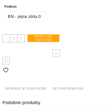
Podłoże
BN - płyta żółta 0
DODAJ DO
ilość
-
+
KOSZYKA
OA021
Uwaga!
Samochód
INFORMACJE DODATKOWE
META INFORMATION
Podobne produkty