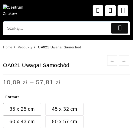
Skip
to
content
Home
Produkty
OA021 Uwaga! Samochód
←
→
OA021 Uwaga! Samochód
Zakres
10,09
zł
–
57,81
zł
cen:
od
Format
10,09 zł
do
35 x 25 cm
45 x 32 cm
57,81 zł
60 x 43 cm
80 x 57 cm