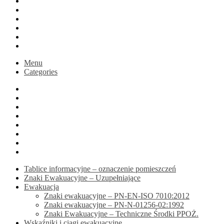
Blog
Koszyk
Podsumowanie zamówienia
Moje konto
Druk na zamówienie
active
Menu
Categories
Home
Sklep
Blog
Koszyk
Podsumowanie zamówienia
Moje konto
Druk na zamówienie
active
Tablice informacyjne – oznaczenie pomieszczeń
Znaki Ewakuacyjne – Uzupełniające
Ewakuacja
Znaki ewakuacyjne – PN-EN-ISO 7010:2012
Znaki ewakuacyjne – PN-N-01256-02:1992
Znaki Ewakuacyjne – Techniczne Środki PPOŻ.
Wskaźniki i ciągi ewakuacyjne