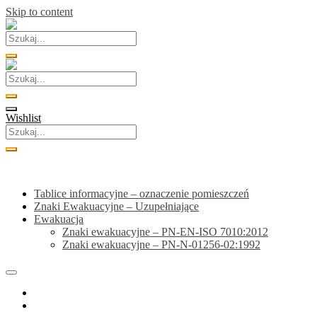
Skip to content
Wishlist
Kategorie
Tablice informacyjne – oznaczenie pomieszczeń
Znaki Ewakuacyjne – Uzupełniające
Ewakuacja
Znaki ewakuacyjne – PN-EN-ISO 7010:2012
Znaki ewakuacyjne – PN-N-01256-02:1992
Home
Sklep