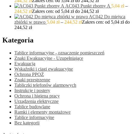
244,52
zł
Zakres cen: od 5,04 zł do 244,52 zł
AC043 Punkt zborny A
5,04
zł
–
244,52
zł
Zakres cen: od 5,04 zł do 244,52 zł
AC042 Do miejsca
zbiórki w prawo
5,04
zł
–
244,52
zł
Zakres cen: od 5,04 zł do
244,52 zł
Kategoria
Tablice informacyjne - oznaczenie pomieszczeń
Znaki Ewakuacyjne - Uzupełniające
Ewakuacja
Wskaźniki i ciągi ewakuacyjne
Ochrona PPOŻ
Znaki przestrzenne
Tabliczki telefonów alarmowych
Instrukcje i postery
Ochrona i higiena pracy
Urządzenia elektryczne
Tablice budowlane
Ramki i elementy montażowe
Tablice informacyjne
Bez kategorii