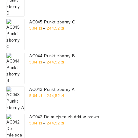
cen:
od
5,04 zł
do
AC045 Punkt zborny C
244,52 zł
Zakres
5,04
zł
–
244,52
zł
cen:
od
5,04 zł
do
AC044 Punkt zborny B
244,52 zł
Zakres
5,04
zł
–
244,52
zł
cen:
od
5,04 zł
do
AC043 Punkt zborny A
244,52 zł
Zakres
5,04
zł
–
244,52
zł
cen:
od
5,04 zł
AC042 Do miejsca zbiórki w prawo
do
Zakres
5,04
zł
–
244,52
zł
244,52 zł
cen:
od