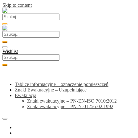
Skip to content
Wishlist
Kategorie
Tablice informacyjne – oznaczenie pomieszczeń
Znaki Ewakuacyjne – Uzupełniające
Ewakuacja
Znaki ewakuacyjne – PN-EN-ISO 7010:2012
Znaki ewakuacyjne – PN-N-01256-02:1992
Home
Sklep