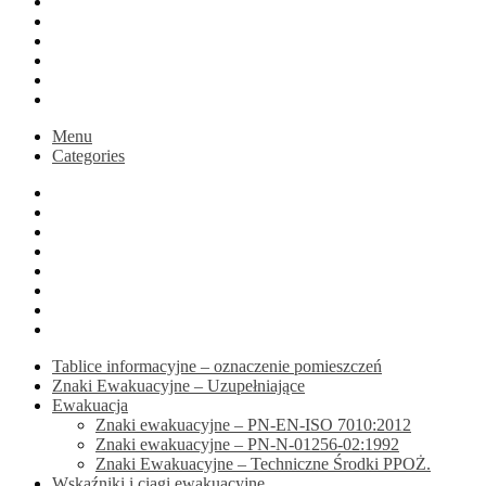
Blog
Koszyk
Podsumowanie zamówienia
Moje konto
Druk na zamówienie
active
Menu
Categories
Home
Sklep
Blog
Koszyk
Podsumowanie zamówienia
Moje konto
Druk na zamówienie
active
Tablice informacyjne – oznaczenie pomieszczeń
Znaki Ewakuacyjne – Uzupełniające
Ewakuacja
Znaki ewakuacyjne – PN-EN-ISO 7010:2012
Znaki ewakuacyjne – PN-N-01256-02:1992
Znaki Ewakuacyjne – Techniczne Środki PPOŻ.
Wskaźniki i ciągi ewakuacyjne