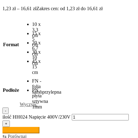
1,23
zł
–
16,61
zł
Zakres cen: od 1,23 zł do 16,61 zł
10 x
3,3
15 x
cm
5
20 x
Format
cm
6,7
30 x
cm
10
45 x
cm
15
cm
FN -
folia
Podłoże
PN -
samoprzylepna
płyta
sztywna
Wyczyść
1mm
-
ilość HH024 Napięcie 400V/230V
+
Dodaj do koszyka
⇆
Porównaj