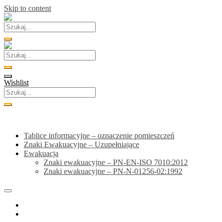
Skip to content
Wishlist
Kategorie
Tablice informacyjne – oznaczenie pomieszczeń
Znaki Ewakuacyjne – Uzupełniające
Ewakuacja
Znaki ewakuacyjne – PN-EN-ISO 7010:2012
Znaki ewakuacyjne – PN-N-01256-02:1992
Home
Sklep