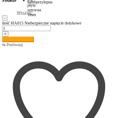
Podłoże
PN -
samoprzylepna
płyta
sztywna
Wyczyść
1mm
-
ilość HA015 Niebezpieczne napięcie dotykowe
+
Dodaj do koszyka
⇆
Porównaj