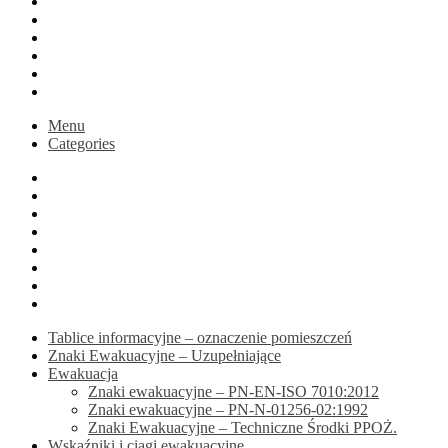
Blog
Koszyk
Podsumowanie zamówienia
Moje konto
Druk na zamówienie
active
Menu
Categories
Home
Sklep
Blog
Koszyk
Podsumowanie zamówienia
Moje konto
Druk na zamówienie
active
Tablice informacyjne – oznaczenie pomieszczeń
Znaki Ewakuacyjne – Uzupełniające
Ewakuacja
Znaki ewakuacyjne – PN-EN-ISO 7010:2012
Znaki ewakuacyjne – PN-N-01256-02:1992
Znaki Ewakuacyjne – Techniczne Środki PPOŻ.
Wskaźniki i ciągi ewakuacyjne