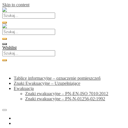
Skip to content
Wishlist
Kategorie
Tablice informacyjne – oznaczenie pomieszczeń
Znaki Ewakuacyjne – Uzupełniające
Ewakuacja
Znaki ewakuacyjne – PN-EN-ISO 7010:2012
Znaki ewakuacyjne – PN-N-01256-02:1992
Home
Sklep