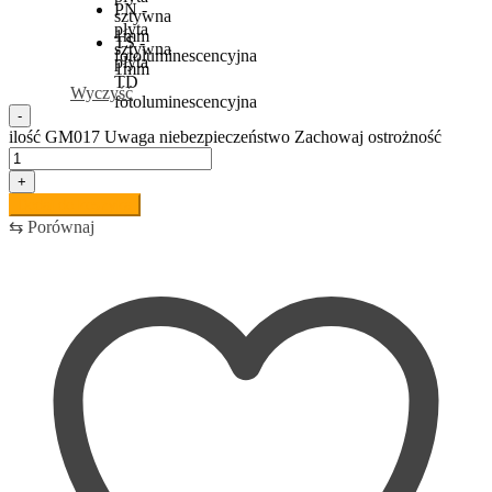
PN -
sztywna
płyta
1mm
TS -
sztywna
fotoluminescencyjna
płyta
1mm
TD
Wyczyść
fotoluminescencyjna
-
ilość GM017 Uwaga niebezpieczeństwo Zachowaj ostrożność
+
Dodaj do koszyka
⇆
Porównaj