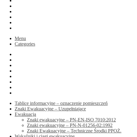
Blog
Koszyk
Podsumowanie zamówienia
Moje konto
Druk na zamówienie
active
Menu
Categories
Home
Sklep
Blog
Koszyk
Podsumowanie zamówienia
Moje konto
Druk na zamówienie
active
Tablice informacyjne – oznaczenie pomieszczeń
Znaki Ewakuacyjne – Uzupełniające
Ewakuacja
Znaki ewakuacyjne – PN-EN-ISO 7010:2012
Znaki ewakuacyjne – PN-N-01256-02:1992
Znaki Ewakuacyjne – Techniczne Środki PPOŻ.
Wskaźniki i ciągi ewakuacyjne