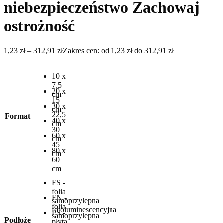
niebezpieczeństwo Zachowaj
ostrożność
1,23
zł
–
312,91
zł
Zakres cen: od 1,23 zł do 312,91 zł
10 x
7,5
20 x
cm
15
30 x
cm
22,5
Format
40 x
cm
30
60 x
cm
45
80 x
cm
60
cm
FS -
folia
FN -
samoprzylepna
folia
fotoluminescencyjna
PS -
samoprzylepna
Podłoże
płyta