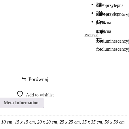
PS -
folia
samoprzylepna
PN -
płyta
samoprzylepna
fotoluminescency
TS -
płyta
sztywna
płyta
sztywna
1mm
Wyczyść
TD
1mm
fotoluminescency
fotoluminescency
⇆
Porównaj
Add to wishlist
Meta Information
 10 cm, 15 x 15 cm, 20 x 20 cm, 25 x 25 cm, 35 x 35 cm, 50 x 50 cm