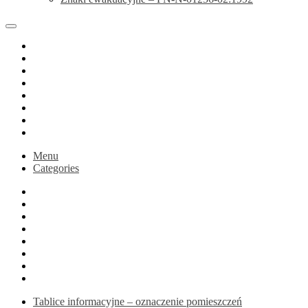
Home
Sklep
Blog
Koszyk
Podsumowanie zamówienia
Moje konto
Druk na zamówienie
active
Menu
Categories
Home
Sklep
Blog
Koszyk
Podsumowanie zamówienia
Moje konto
Druk na zamówienie
active
Tablice informacyjne – oznaczenie pomieszczeń