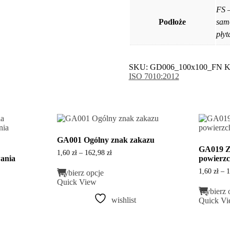
FS –
Podłoże
sam
płyt
SKU:
GD006_100x100_FN
K
ISO 7010:2012
GA001 Ogólny znak zakazu
GA019 Z
Zakres
1,60
zł
–
162,98
zł
ania
powierzc
cen:
Ten
od
1,60
zł
–
1
Wybierz opcje
produkt
1,60 zł
Quick View
ma
do
Wybierz 
wiele
162,98 zł
wishlist
Quick V
wariantów.
Opcje
można
wybrać