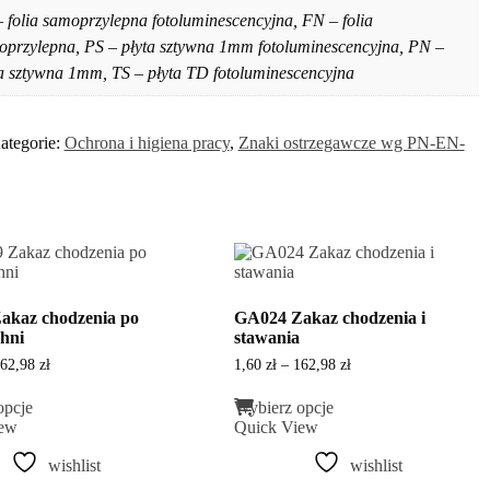
 folia samoprzylepna fotoluminescencyjna, FN – folia
oprzylepna, PS – płyta sztywna 1mm fotoluminescencyjna, PN –
a sztywna 1mm, TS – płyta TD fotoluminescencyjna
ategorie:
Ochrona i higiena pracy
,
Znaki ostrzegawcze wg PN-EN-
akaz chodzenia po
GA024 Zakaz chodzenia i
hni
stawania
Zakres
Zakres
62,98
zł
1,60
zł
–
162,98
zł
cen:
cen:
Ten
Ten
od
od
opcje
Wybierz opcje
produkt
produkt
1,60 zł
1,60 zł
iew
Quick View
ma
ma
do
do
wiele
wiele
162,98 zł
162,98 zł
wishlist
wishlist
wariantów.
wariantów.
Opcje
Opcje