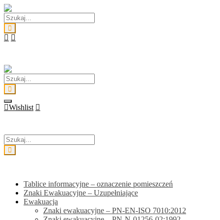
Skip
to
content
Wishlist
Kategorie
Tablice informacyjne – oznaczenie pomieszczeń
Znaki Ewakuacyjne – Uzupełniające
Ewakuacja
Znaki ewakuacyjne – PN-EN-ISO 7010:2012
Znaki ewakuacyjne – PN-N-01256-02:1992