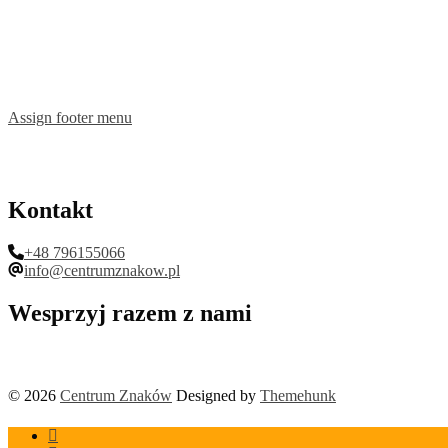
można
można
wybrać
wybrać
na
na
stronie
stronie
produktu
produktu
Assign footer menu
Kontakt
+48 796155066
info@centrumznakow.pl
Wesprzyj razem z nami
© 2026
Centrum Znaków
Designed by
Themehunk