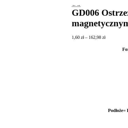
←
→
GD006 Ostrzeż
magnetyczny
Zakres
1,60
zł
–
162,98
zł
cen:
od
Fo
1,60 zł
do
162,98 zł
Podłoże
= 