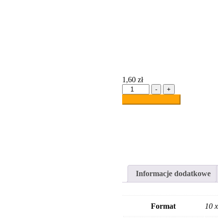
1,60
zł
ilość
-
+
GD006
Dodaj do koszyka
Ostrzeżenie
przed
silnym
polem
magnetycznym
Informacje dodatkowe
Format
10 x