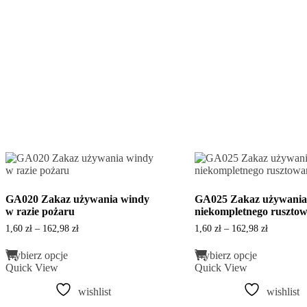
GA020 Zakaz używania windy
GA025 Zakaz używania
w razie pożaru
niekompletnego rusztow
Zakres
Zakres
1,60
zł
–
162,98
zł
1,60
zł
–
162,98
zł
cen:
cen:
Ten
Ten
od
od
Wybierz opcje
Wybierz opcje
produkt
produkt
1,60 zł
1,60 zł
Quick View
Quick View
ma
ma
do
do
wiele
wiele
162,98 zł
162,98 zł
wishlist
wishlist
wariantów.
wariantów.
Opcje
Opcje