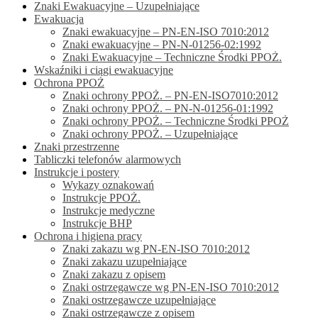
Znaki Ewakuacyjne – Uzupełniające
Ewakuacja
Znaki ewakuacyjne – PN-EN-ISO 7010:2012
Znaki ewakuacyjne – PN-N-01256-02:1992
Znaki Ewakuacyjne – Techniczne Środki PPOŻ.
Wskaźniki i ciągi ewakuacyjne
Ochrona PPOŻ
Znaki ochrony PPOŻ. – PN-EN-ISO7010:2012
Znaki ochrony PPOŻ. – PN-N-01256-01:1992
Znaki ochrony PPOŻ. – Techniczne Środki PPOŻ
Znaki ochrony PPOŻ. – Uzupełniające
Znaki przestrzenne
Tabliczki telefonów alarmowych
Instrukcje i postery
Wykazy oznakowań
Instrukcje PPOŻ.
Instrukcje medyczne
Instrukcje BHP
Ochrona i higiena pracy
Znaki zakazu wg PN-EN-ISO 7010:2012
Znaki zakazu uzupełniające
Znaki zakazu z opisem
Znaki ostrzegawcze wg PN-EN-ISO 7010:2012
Znaki ostrzegawcze uzupełniające
Znaki ostrzegawcze z opisem