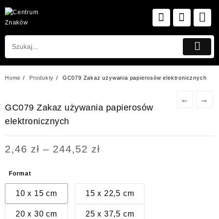
Skip
to
content
Home
Produkty
GC079 Zakaz używania papierosów elektronicznych
←
→
GC079 Zakaz używania papierosów
elektronicznych
Zakres
2,46
zł
–
244,52
zł
cen:
od
Format
2,46 zł
do
10 x 15 cm
15 x 22,5 cm
244,52 zł
20 x 30 cm
25 x 37,5 cm