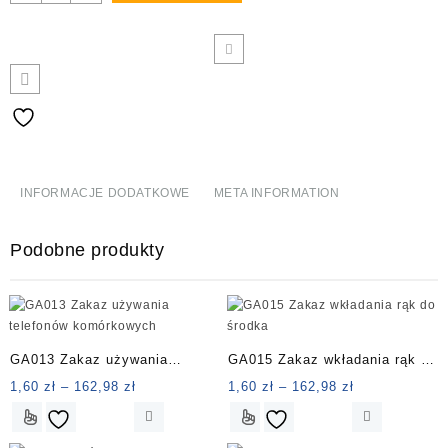
GC079
Zakaz
używania
papierosów
elektronicznych
INFORMACJE DODATKOWE
META INFORMATION
Podobne produkty
GA013 Zakaz używania
GA015 Zakaz wkładania rąk do
telefonów komórkowych
środka
Zakres
Zakres
1,60
zł
–
162,98
zł
1,60
zł
–
162,98
zł
cen:
cen:
Ten
Ten
od
od
produkt
produkt