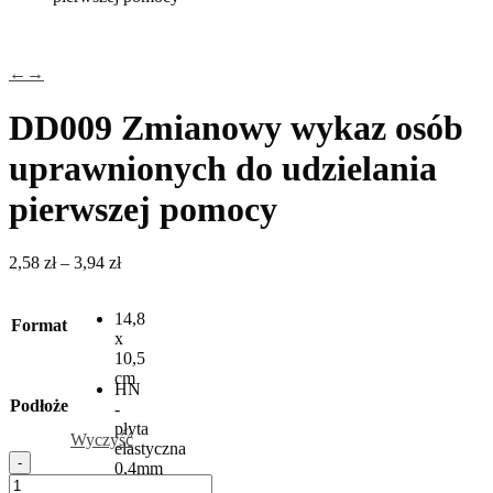
←
→
DD009 Zmianowy wykaz osób
uprawnionych do udzielania
pierwszej pomocy
Zakres
2,58
zł
–
3,94
zł
cen:
od
14,8
2,58 zł
Format
x
do
10,5
3,94 zł
cm
HN
Podłoże
-
płyta
Wyczyść
elastyczna
-
0,4mm
ilość