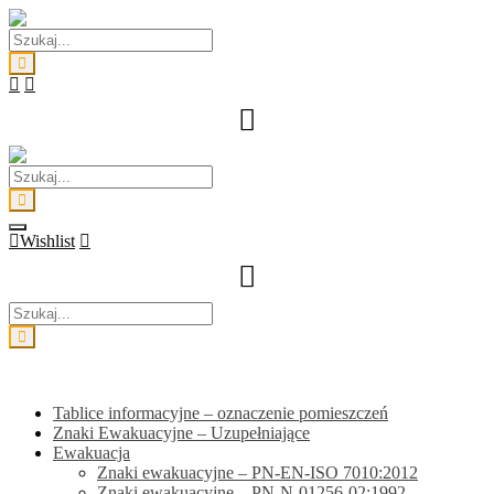
Skip
to
content
Wishlist
Kategorie
Tablice informacyjne – oznaczenie pomieszczeń
Znaki Ewakuacyjne – Uzupełniające
Ewakuacja
Znaki ewakuacyjne – PN-EN-ISO 7010:2012
Znaki ewakuacyjne – PN-N-01256-02:1992