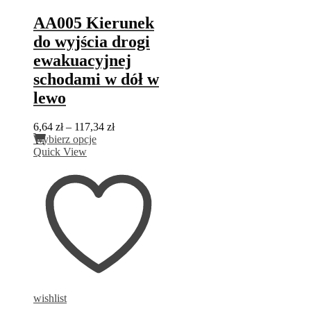
AA005 Kierunek
do wyjścia drogi
ewakuacyjnej
schodami w dół w
lewo
Zakres
6,64
zł
–
117,34
zł
Ten
cen:
Wybierz opcje
produkt
od
Quick View
ma
6,64 zł
wiele
do
wariantów.
117,34 zł
Opcje
można
wybrać
na
stronie
produktu
wishlist