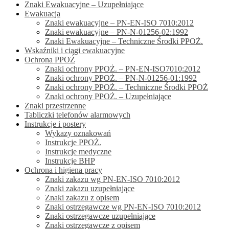
Znaki Ewakuacyjne – Uzupełniające
Ewakuacja
Znaki ewakuacyjne – PN-EN-ISO 7010:2012
Znaki ewakuacyjne – PN-N-01256-02:1992
Znaki Ewakuacyjne – Techniczne Środki PPOŻ.
Wskaźniki i ciągi ewakuacyjne
Ochrona PPOŻ
Znaki ochrony PPOŻ. – PN-EN-ISO7010:2012
Znaki ochrony PPOŻ. – PN-N-01256-01:1992
Znaki ochrony PPOŻ. – Techniczne Środki PPOŻ
Znaki ochrony PPOŻ. – Uzupełniające
Znaki przestrzenne
Tabliczki telefonów alarmowych
Instrukcje i postery
Wykazy oznakowań
Instrukcje PPOŻ.
Instrukcje medyczne
Instrukcje BHP
Ochrona i higiena pracy
Znaki zakazu wg PN-EN-ISO 7010:2012
Znaki zakazu uzupełniające
Znaki zakazu z opisem
Znaki ostrzegawcze wg PN-EN-ISO 7010:2012
Znaki ostrzegawcze uzupełniające
Znaki ostrzegawcze z opisem