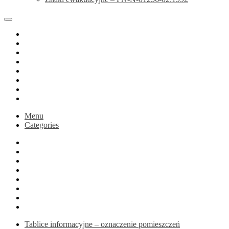
Home
Sklep
Blog
Koszyk
Podsumowanie zamówienia
Moje konto
Druk na zamówienie
active
Menu
Categories
Home
Sklep
Blog
Koszyk
Podsumowanie zamówienia
Moje konto
Druk na zamówienie
active
Tablice informacyjne – oznaczenie pomieszczeń