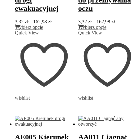
ewakuacyjnej
oczu
Zakres
Zakres
3,32
zł
–
162,98
zł
3,32
zł
–
162,98
zł
Ten
cen:
Ten
cen:
Wybierz opcje
Wybierz opcje
produkt
od
produkt
od
Quick View
Quick View
ma
3,32 zł
ma
3,32 zł
wiele
do
wiele
do
wariantów.
162,98 zł
wariantów.
162,98 zł
Opcje
Opcje
można
można
wybrać
wybrać
na
na
stronie
stronie
produktu
produktu
wishlist
wishlist
AE005 Kierunek
AA011 Ciągnąć