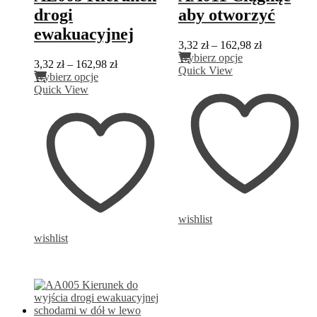
drogi
aby otworzyć
ewakuacyjnej
Zakres
3,32
zł
–
162,98
zł
Ten
cen:
Wybierz opcje
Zakres
3,32
zł
–
162,98
zł
produkt
od
Quick View
Ten
cen:
Wybierz opcje
ma
3,32 zł
produkt
od
Quick View
wiele
do
ma
3,32 zł
wariantów.
162,98 zł
wiele
do
Opcje
wariantów.
162,98 zł
można
Opcje
wybrać
można
na
wybrać
stronie
na
produktu
stronie
produktu
wishlist
wishlist