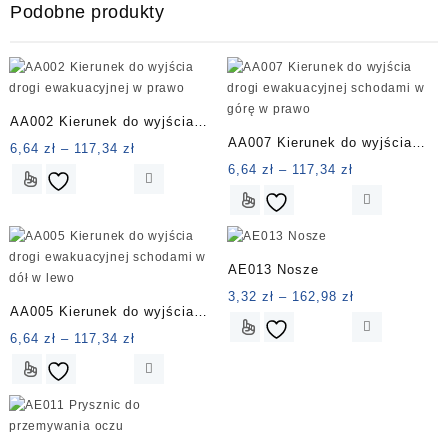
Podobne produkty
AA002 Kierunek do wyjścia
AA007 Kierunek do wyjścia
drogi ewakuacyjnej w prawo
Zakres
6,64
zł
–
117,34
zł
drogi ewakuacyjnej schodami
cen:
Zakres
6,64
zł
–
117,34
zł
Ten
od
cen:
w górę w prawo
produkt
Ten
6,64 zł
od
ma
produkt
do
6,64 zł
wiele
ma
117,34 zł
do
wariantów.
wiele
AE013 Nosze
117,34 zł
Opcje
wariantów.
Zakres
3,32
zł
–
162,98
zł
można
Opcje
AA005 Kierunek do wyjścia
cen:
wybrać
można
Ten
drogi ewakuacyjnej schodami
Zakres
od
6,64
zł
–
117,34
zł
na
wybrać
produkt
cen:
3,32 zł
w dół w lewo
stronie
na
Ten
ma
od
do
produktu
stronie
produkt
wiele
6,64 zł
162,98 zł
produktu
ma
wariantów.
do
wiele
Opcje
117,34 zł
wariantów.
można