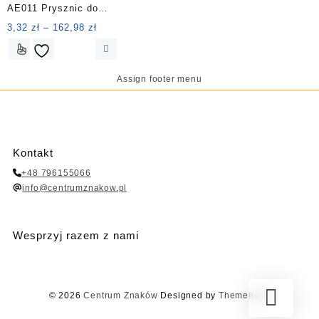
AE011 Prysznic do
Opcje
wybrać
przemywania oczu
Zakres
3,32
zł
–
162,98
zł
można
na
cen:
wybrać
stronie
Ten
od
na
produktu
produkt
3,32 zł
stronie
ma
Assign footer menu
do
produktu
wiele
162,98 zł
wariantów.
Opcje
można
wybrać
Kontakt
na
+48 796155066
stronie
info@centrumznakow.pl
produktu
Wesprzyj razem z nami
© 2026
Centrum Znaków
Designed by
Themehunk