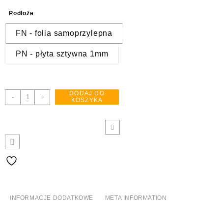
Podłoże
FN - folia samoprzylepna
PN - płyta sztywna 1mm
DODAJ DO
ilość
-
+
KOSZYKA
DA001
Tabliczka
telefonów
alarmowych
INFORMACJE DODATKOWE
META INFORMATION