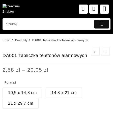
Skip
to
content
Home
Produkty
DA001 Tabliczka telefonów alarmowych
←
→
DA001 Tabliczka telefonów alarmowych
Zakres
2,58
zł
–
20,05
zł
cen:
od
Format
2,58 zł
do
10,5 x 14,8 cm
14,8 x 21 cm
20,05 zł
21 x 29,7 cm