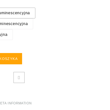
luminescencyjna
uminescencyjna
yjna
 KOSZYKA
ETA INFORMATION