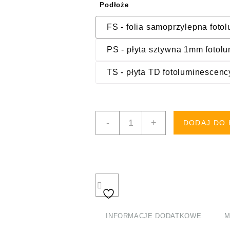
Podłoże
FS - folia samoprzylepna foto
PS - płyta sztywna 1mm fotol
TS - płyta TD fotoluminescenc
ilość
-
+
DODAJ DO
AE015
Woda
zdatna
do
picia
INFORMACJE DODATKOWE
M