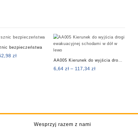
znic bezpieczeństwa
Zakres
62,98
zł
AA005 Kierunek do wyjścia drogi
cen:
od
ewakuacyjnej schodami w dół w
Zakres
6,64
zł
–
117,34
zł
3,32 zł
cen:
lewo
do
od
162,98 zł
6,64 zł
do
117,34 zł
Wesprzyj razem z nami