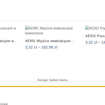
AE012 Prys
acyjne w
AE001 Wyjście ewakuacyjne
3,32
zł
–
1
akres
lewostronne
Zakres
3,32
zł
–
162,98
zł
en:
cen:
d
od
,64 zł
3,32 zł
o
do
17,34 zł
162,98 zł
Assign footer menu
55066