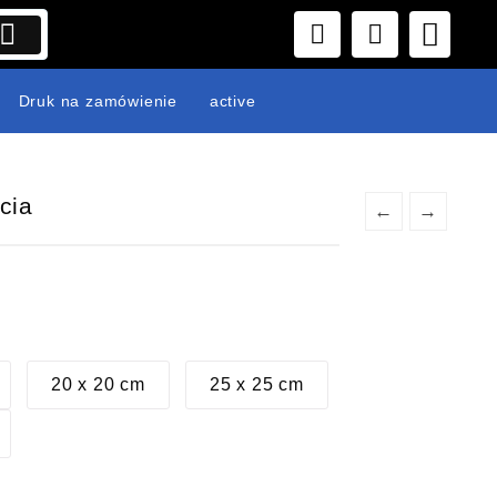
Druk na zamówienie
active
cia
←
→
s
ł
20 x 20 cm
25 x 25 cm
 zł