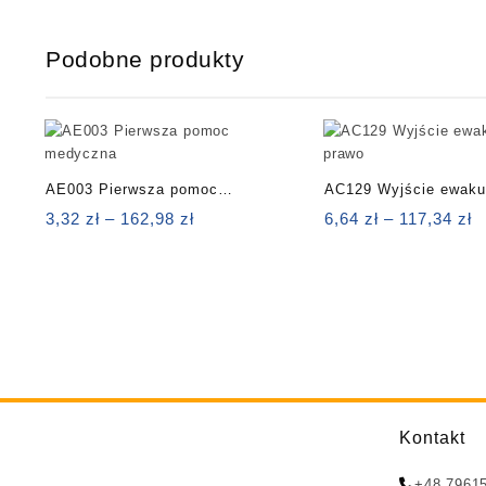
Podobne produkty
AE003 Pierwsza pomoc
AC129 Wyjście ewaku
medyczna
Zakres
prawo
Z
3,32
zł
–
162,98
zł
6,64
zł
–
117,34
zł
cen:
c
od
o
3,32 zł
6
do
d
162,98 zł
1
Kontakt
+48 7961